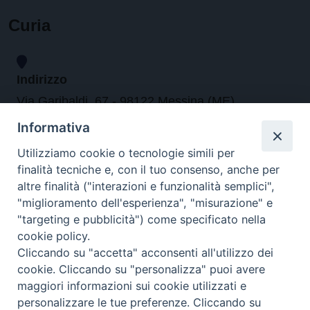
Curia
Indirizzo
Via Garibaldi, 67 - 98122 Messina (ME)
Informativa
Orari
Utilizziamo cookie o tecnologie simili per
finalità tecniche e, con il tuo consenso, anche per
da lunedi al venerdi dalle ore 9.30 alle 12.30
altre finalità ("interazioni e funzionalità semplici",
"miglioramento dell'esperienza", "misurazione" e
"targeting e pubblicità") come specificato nella
Contatti
cookie policy.
Cliccando su "accetta" acconsenti all'utilizzo dei
Tel. 090.6684111 - Fax. 090.6684206
cookie. Cliccando su "personalizza" puoi avere
arcivescovo.messina@tin.it
maggiori informazioni sui cookie utilizzati e
personalizzare le tue preferenze. Cliccando su
Canali social