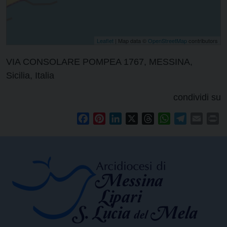
Leaflet
| Map data ©
OpenStreetMap
contributors
VIA CONSOLARE POMPEA 1767, MESSINA,
Sicilia, Italia
condividi su
Facebook
Pinterest
LinkedIn
X
Threads
WhatsApp
Telegram
Email
Pr