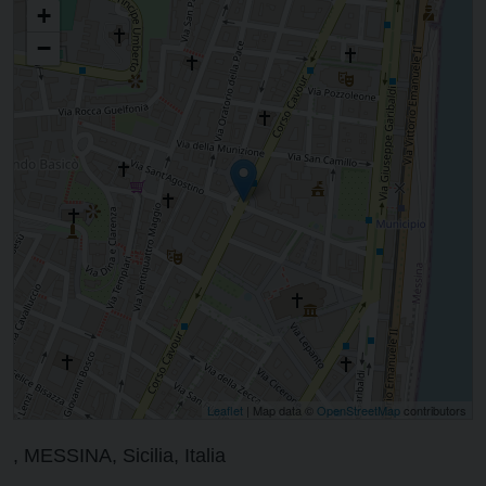
+
−
Leaflet
| Map data ©
OpenStreetMap
contributors
, MESSINA, Sicilia, Italia