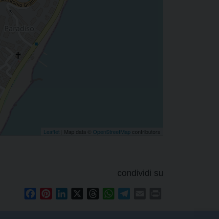
Leaflet
| Map data ©
OpenStreetMap
contributors
condividi su
Facebook
Pinterest
LinkedIn
X
Threads
WhatsApp
Telegram
Email
Print