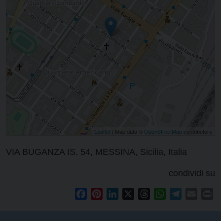
Leaflet
| Map data ©
OpenStreetMap
contributors
VIA BUGANZA IS. 54, MESSINA, Sicilia, Italia
condividi su
Facebook
Pinterest
LinkedIn
X
Threads
WhatsApp
Telegram
Email
Pr