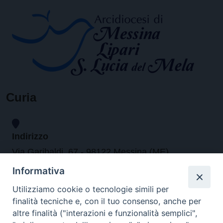
Curia
Indirizzo
Via Garibaldi, 67 - 98122 Messina (ME)
Informativa
Orari
Utilizziamo cookie o tecnologie simili per
finalità tecniche e, con il tuo consenso, anche per
da lunedi al venerdi dalle ore 9.30 alle 12.30
altre finalità ("interazioni e funzionalità semplici",