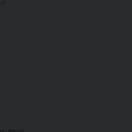
LO
zo - Milazzo)