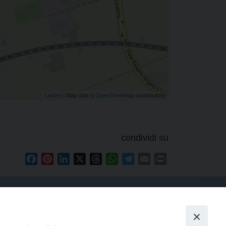
Leaflet
| Map data ©
OpenStreetMap
contributors
condividi su
Facebook
Pinterest
LinkedIn
X
Threads
WhatsApp
Telegram
Email
Print