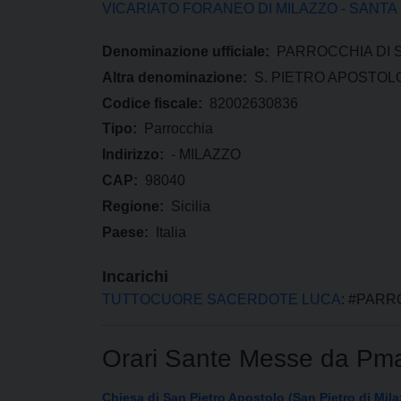
VICARIATO FORANEO DI MILAZZO - SANTA
Denominazione ufficiale:
PARROCCHIA DI 
Altra denominazione:
S. PIETRO APOSTOL
Codice fiscale:
82002630836
Tipo:
Parrocchia
Indirizzo:
- MILAZZO
CAP:
98040
Regione:
Sicilia
Paese:
Italia
Incarichi
TUTTOCUORE SACERDOTE LUCA
: #PAR
Orari Sante Messe da Pm
Chiesa di San Pietro Apostolo (San Pietro di Mila