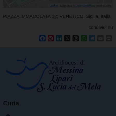
Leaflet
| Map data ©
OpenStreetMap
contributors
PIAZZA IMMACOLATA 12, VENETICO, Sicilia, Italia
condividi su
Facebook
Pinterest
LinkedIn
X
Threads
WhatsApp
Telegram
Email
Pr
Curia