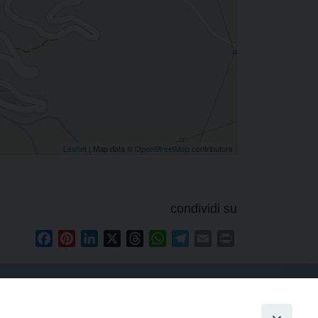
Leaflet
| Map data ©
OpenStreetMap
contributors
condividi su
Facebook
Pinterest
LinkedIn
X
Threads
WhatsApp
Telegram
Email
Print