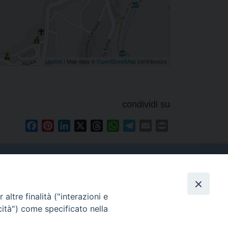
Leaflet
| Map data ©
OpenStreetMap
contributors
condividi su
Facebook
Pinterest
LinkedIn
X
Threads
WhatsApp
Telegram
Email
Print
altre finalità ("interazioni e
Contatti
cità") come specificato nella
Tel. 090.6684111 - Fax.
090.6684206