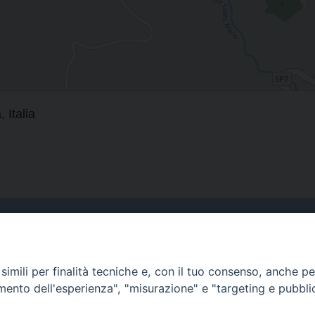
Italia
Curia
imili per finalità tecniche e, con il tuo consenso, anche per 
Indirizzo
amento dell'esperienza", "misurazione" e "targeting e pubbli
Via Garibaldi, 67 - 98122
Messina (ME)