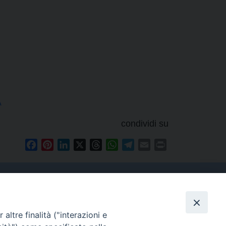
A
condividi su
Facebook
Pinterest
LinkedIn
X
Threads
WhatsApp
Telegram
Email
Print
altre finalità ("interazioni e
Contatti