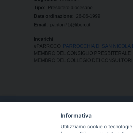
Tipo:
Presbitero diocesano
Data ordinazione:
26-06-1999
Email:
panton71@libero.it
Incarichi
#PARROCO
PARROCCHIA DI SAN NICOLA D
MEMBRO DEL CONSIGLIO PRESBITERALE
MEMBRO DEL COLLEGIO DEI CONSULTORI
Informativa
Utilizziamo cookie o tecnologie s