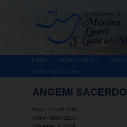
Skip
to
content
HOME
ARCIDIOCESI
ARCI
COMUNICAZIONE
ANGEMI SACERDO
Titolo:
SACERDOTE
Nome:
ANTONELLO
Cognome:
ANGEMI