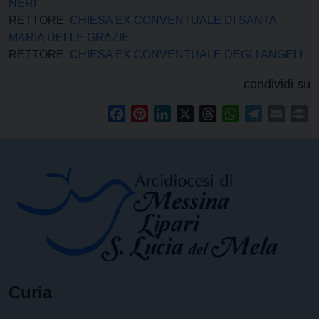
NERI
RETTORE
CHIESA EX CONVENTUALE DI SANTA
MARIA DELLE GRAZIE
RETTORE
CHIESA EX CONVENTUALE DEGLI ANGELI
condividi su
Facebook
Pinterest
LinkedIn
X
Threads
WhatsApp
Telegram
Email
Pr
Curia