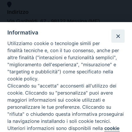
Indirizzo
Via Garibaldi, 67 - 98122 Messina (ME)
Informativa
Orari
Utilizziamo cookie o tecnologie simili per
finalità tecniche e, con il tuo consenso, anche per
da lunedi al venerdi dalle ore 9.30 alle 12.30
altre finalità ("interazioni e funzionalità semplici",
"miglioramento dell'esperienza", "misurazione" e
"targeting e pubblicità") come specificato nella
Contatti
cookie policy.
Cliccando su "accetta" acconsenti all'utilizzo dei
Tel. 090.6684111 - Fax. 090.6684206
cookie. Cliccando su "personalizza" puoi avere
arcivescovo.messina@tin.it
maggiori informazioni sui cookie utilizzati e
personalizzare le tue preferenze. Cliccando su
Canali social
"rifiuta" o chiudendo questa informativa proseguirai
la navigazione installando i soli cookie tecnici.
Ulteriori informazioni sono disponibili nella
cookie
Preferenze Cookie