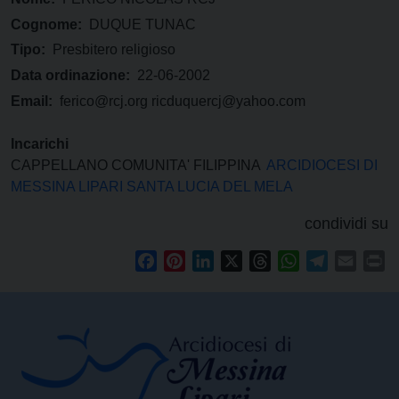
Cognome:
DUQUE TUNAC
Tipo:
Presbitero religioso
Data ordinazione:
22-06-2002
Email:
ferico@rcj.org ricduquercj@yahoo.com
Incarichi
CAPPELLANO COMUNITA' FILIPPINA
ARCIDIOCESI DI
MESSINA LIPARI SANTA LUCIA DEL MELA
condividi su
Facebook
Pinterest
LinkedIn
X
Threads
WhatsApp
Telegram
Email
Pr