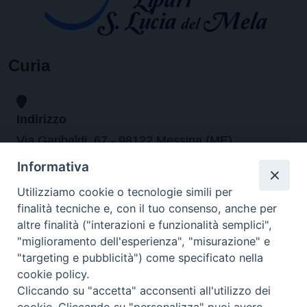
Curia
Indirizzo
Via Garibaldi, 67 - 98122 Messina (ME)
Informativa
Orari
Utilizziamo cookie o tecnologie simili per
finalità tecniche e, con il tuo consenso, anche per
da lunedi al venerdi dalle ore 9.30 alle 12.30
altre finalità ("interazioni e funzionalità semplici",
"miglioramento dell'esperienza", "misurazione" e
"targeting e pubblicità") come specificato nella
Contatti
cookie policy.
Cliccando su "accetta" acconsenti all'utilizzo dei
Tel. 090.6684111 - Fax. 090.6684206