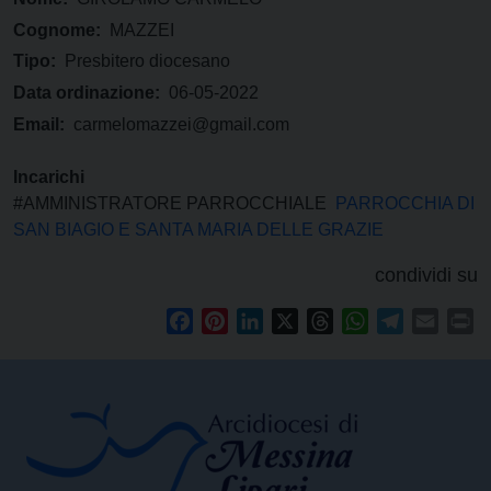
Cognome:
MAZZEI
Tipo:
Presbitero diocesano
Data ordinazione:
06-05-2022
Email:
carmelomazzei@gmail.com
Incarichi
#AMMINISTRATORE PARROCCHIALE
PARROCCHIA DI
SAN BIAGIO E SANTA MARIA DELLE GRAZIE
condividi su
Facebook
Pinterest
LinkedIn
X
Threads
WhatsApp
Telegram
Email
Pr