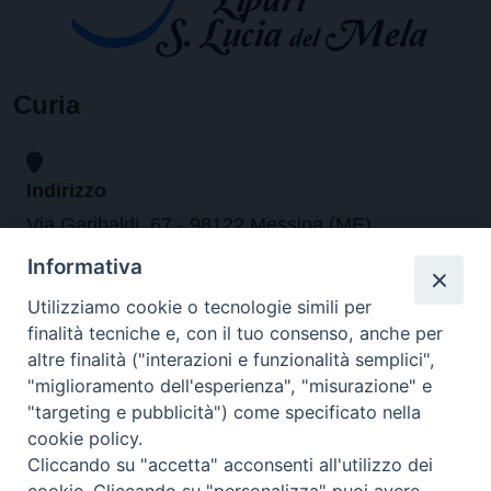
Curia
Indirizzo
Via Garibaldi, 67 - 98122 Messina (ME)
Informativa
Orari
Utilizziamo cookie o tecnologie simili per
finalità tecniche e, con il tuo consenso, anche per
da lunedi al venerdi dalle ore 9.30 alle 12.30
altre finalità ("interazioni e funzionalità semplici",
"miglioramento dell'esperienza", "misurazione" e
"targeting e pubblicità") come specificato nella
Contatti
cookie policy.
Cliccando su "accetta" acconsenti all'utilizzo dei
Tel. 090.6684111 - Fax. 090.6684206