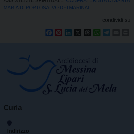
ASSISTENTE SPIRITUALE
CONFRATERNITA DI SANTA
MARIA DI PORTOSALVO DEI MARINAI
condividi su
Facebook
Pinterest
LinkedIn
X
Threads
WhatsApp
Telegram
Email
Pr
Curia
Indirizzo