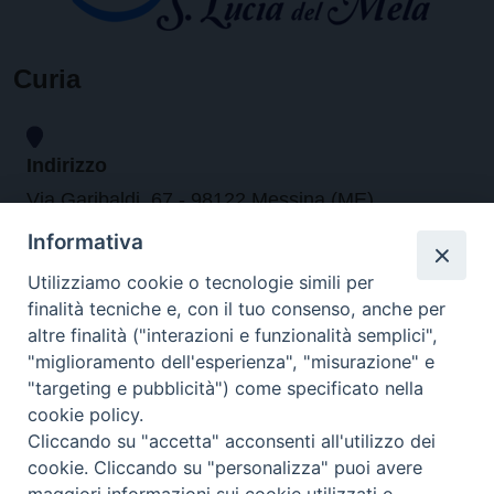
Curia
Indirizzo
Via Garibaldi, 67 - 98122 Messina (ME)
Informativa
Orari
Utilizziamo cookie o tecnologie simili per
finalità tecniche e, con il tuo consenso, anche per
da lunedi al venerdi dalle ore 9.30 alle 12.30
altre finalità ("interazioni e funzionalità semplici",
"miglioramento dell'esperienza", "misurazione" e
"targeting e pubblicità") come specificato nella
Contatti
cookie policy.
Cliccando su "accetta" acconsenti all'utilizzo dei
Tel. 090.6684111 - Fax. 090.6684206
cookie. Cliccando su "personalizza" puoi avere
arcivescovo.messina@tin.it