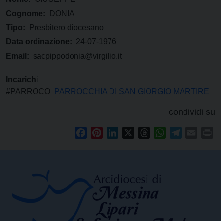
Cognome:
DONIA
Tipo:
Presbitero diocesano
Data ordinazione:
24-07-1976
Email:
sacpippodonia@virgilio.it
Incarichi
#PARROCO
PARROCCHIA DI SAN GIORGIO MARTIRE
condividi su
Facebook
Pinterest
LinkedIn
X
Threads
WhatsApp
Telegram
Email
Pr