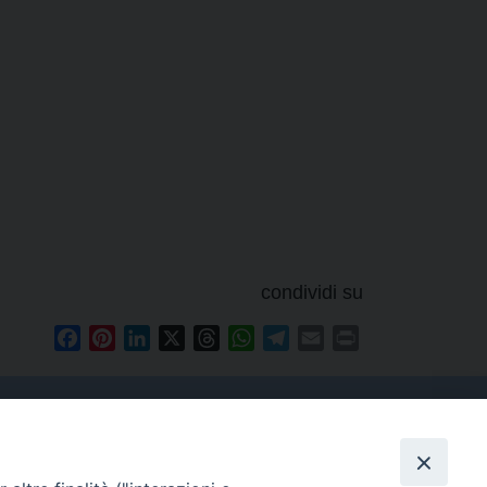
condividi su
Facebook
Pinterest
LinkedIn
X
Threads
WhatsApp
Telegram
Email
Print