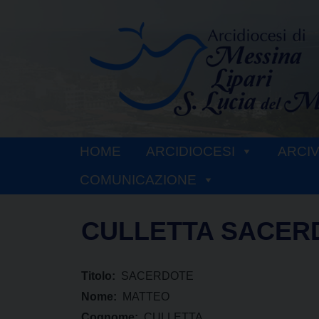
Skip
to
content
HOME
ARCIDIOCESI
ARCI
COMUNICAZIONE
CULLETTA SACER
Titolo:
SACERDOTE
Nome:
MATTEO
Cognome:
CULLETTA