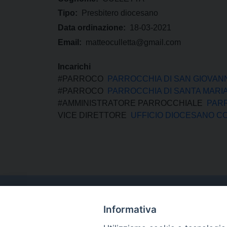
Tipo:
Presbitero diocesano
Data ordinazione:
18-03-2021
Email:
matteoculletta@gmail.com
Incarichi
#PARROCO
PARROCCHIA DI SAN GIOVAN
#PARROCO
PARROCCHIA DI SANTA MARIA 
#AMMINISTRATORE PARROCCHIALE
PARR
VICE DIRETTORE
UFFICIO DIOCESANO CO
Informativa