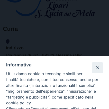
Curia
Indirizzo
Via Garibaldi, 67 - 98122 Messina (ME)
Informativa
Orari
Utilizziamo cookie o tecnologie simili per
finalità tecniche e, con il tuo consenso, anche per
da lunedi al venerdi dalle ore 9.30 alle 12.30
altre finalità ("interazioni e funzionalità semplici",
"miglioramento dell'esperienza", "misurazione" e
"targeting e pubblicità") come specificato nella
Contatti
cookie policy.
Cliccando su "accetta" acconsenti all'utilizzo dei