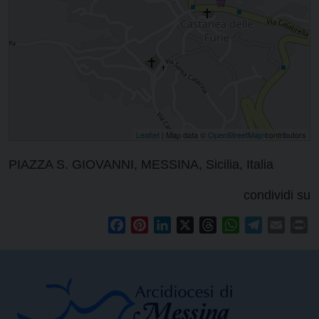
Leaflet
| Map data ©
OpenStreetMap
contributors
PIAZZA S. GIOVANNI, MESSINA, Sicilia, Italia
condividi su
Facebook
Pinterest
LinkedIn
X
Threads
WhatsApp
Telegram
Email
Pr