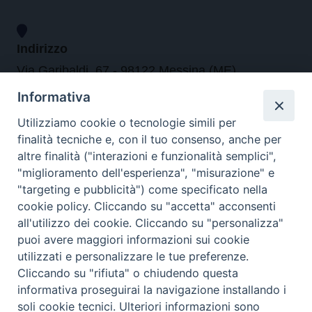
Indirizzo
Via Garibaldi, 67 - 98122 Messina (ME)
Informativa
Orari
Utilizziamo cookie o tecnologie simili per
finalità tecniche e, con il tuo consenso, anche per
da lunedi al venerdi dalle ore 9.30 alle 12.30
altre finalità ("interazioni e funzionalità semplici",
"miglioramento dell'esperienza", "misurazione" e
"targeting e pubblicità") come specificato nella
Contatti
cookie policy.
Cliccando su "accetta" acconsenti
all'utilizzo dei cookie. Cliccando su "personalizza"
Tel. 090.6684111 - Fax. 090.6684206
puoi avere maggiori informazioni sui cookie
arcivescovo.messina@tin.it
utilizzati e personalizzare le tue preferenze.
Cliccando su "rifiuta" o chiudendo questa
Canali social
informativa proseguirai la navigazione installando i
soli cookie tecnici. Ulteriori informazioni sono