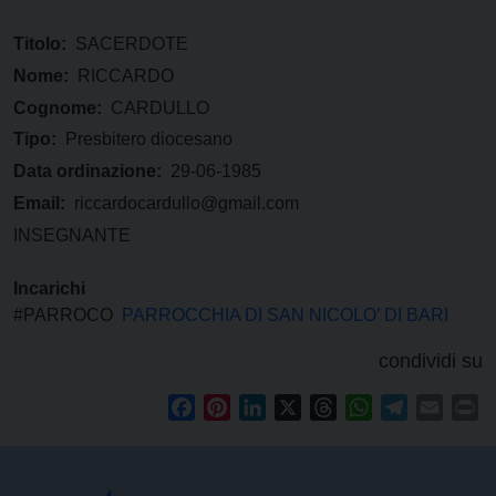
Titolo:
SACERDOTE
Nome:
RICCARDO
Cognome:
CARDULLO
Tipo:
Presbitero diocesano
Data ordinazione:
29-06-1985
Email:
riccardocardullo@gmail.com
INSEGNANTE
Incarichi
#PARROCO
PARROCCHIA DI SAN NICOLO’ DI BARI
condividi su
Facebook
Pinterest
LinkedIn
X
Threads
WhatsApp
Telegram
Email
Pr