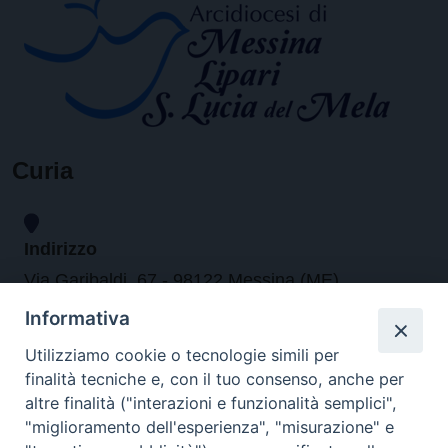
Curia
Indirizzo
Via Garibaldi, 67 - 98122 Messina (ME)
Informativa
Orari
Utilizziamo cookie o tecnologie simili per
finalità tecniche e, con il tuo consenso, anche per
da lunedi al venerdi dalle ore 9.30 alle 12.30
altre finalità ("interazioni e funzionalità semplici",
"miglioramento dell'esperienza", "misurazione" e