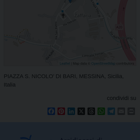
Leaflet
| Map data ©
OpenStreetMap
contributors
PIAZZA S. NICOLO' DI BARI, MESSINA, Sicilia,
Italia
condividi su
Facebook
Pinterest
LinkedIn
X
Threads
WhatsApp
Telegram
Email
Pr