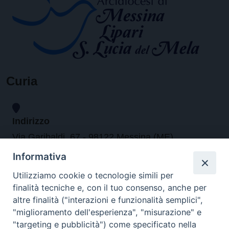
Curia
Indirizzo
Via Garibaldi, 67 - 98122 Messina (ME)
Informativa
Orari
Utilizziamo cookie o tecnologie simili per
finalità tecniche e, con il tuo consenso, anche per
da lunedi al venerdi dalle ore 9.30 alle 12.30
altre finalità ("interazioni e funzionalità semplici",
"miglioramento dell'esperienza", "misurazione" e
"targeting e pubblicità") come specificato nella
Contatti