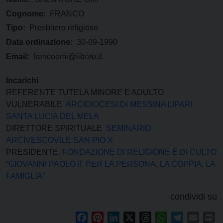
Cognome:
FRANCO
Tipo:
Presbitero religioso
Data ordinazione:
30-09-1990
Email:
francoomi@libero.it
Incarichi
REFERENTE TUTELA MINORE E ADULTO
VULNERABILE
ARCIDIOCESI DI MESSINA LIPARI
SANTA LUCIA DEL MELA
DIRETTORE SPIRITUALE
SEMINARIO
ARCIVESCOVILE SAN PIO X
PRESIDENTE
FONDAZIONE DI RELIGIONE E DI CULTO
“GIOVANNI PAOLO II. PER LA PERSONA, LA COPPIA, LA
FAMIGLIA”
condividi su
Facebook
Pinterest
LinkedIn
X
Threads
WhatsApp
Telegram
Email
Pr