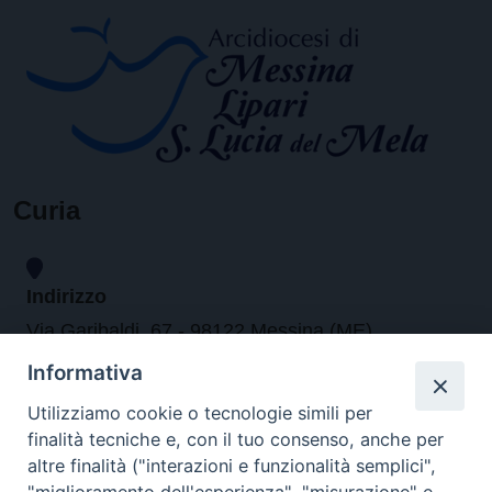
Curia
Indirizzo
Via Garibaldi, 67 - 98122 Messina (ME)
Informativa
Orari
Utilizziamo cookie o tecnologie simili per
finalità tecniche e, con il tuo consenso, anche per
da lunedi al venerdi dalle ore 9.30 alle 12.30
altre finalità ("interazioni e funzionalità semplici",