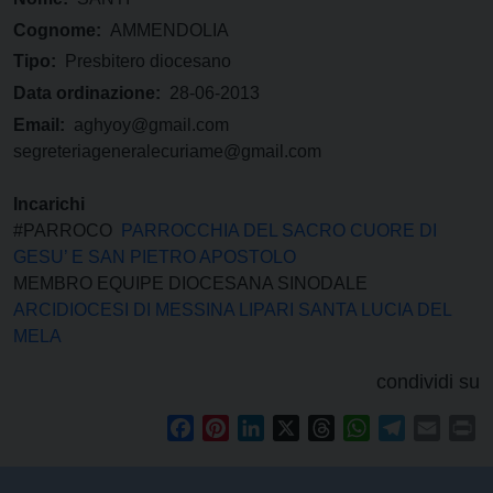
Cognome:
AMMENDOLIA
Tipo:
Presbitero diocesano
Data ordinazione:
28-06-2013
Email:
aghyoy@gmail.com
segreteriageneralecuriame@gmail.com
Incarichi
#PARROCO
PARROCCHIA DEL SACRO CUORE DI
GESU’ E SAN PIETRO APOSTOLO
MEMBRO EQUIPE DIOCESANA SINODALE
ARCIDIOCESI DI MESSINA LIPARI SANTA LUCIA DEL
MELA
condividi su
Facebook
Pinterest
LinkedIn
X
Threads
WhatsApp
Telegram
Email
Pr