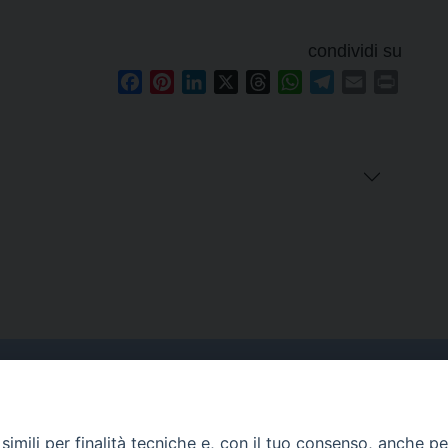
condividi su
Facebook
Pinterest
LinkedIn
X
Threads
WhatsApp
Telegram
Email
Print
Curia
imili per finalità tecniche e, con il tuo consenso, anche per 
Indirizzo