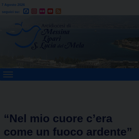
Skip
Festa della Trasfigurazione del Signore
7 Agosto 2026
Facebook
Instagram
Flickr
YouTube
Feed
to
seguici su:
content
“Nel mio cuore c’era
come un fuoco ardente”