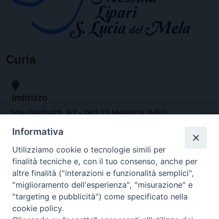
Curia
Indirizzo
Via Garibaldi, 67 - 98122 Messina (ME)
Informativa
Orari
Utilizziamo cookie o tecnologie simili per
finalità tecniche e, con il tuo consenso, anche per
da lunedi al venerdi dalle ore 9.30 alle 12.30
altre finalità ("interazioni e funzionalità semplici",
"miglioramento dell'esperienza", "misurazione" e
"targeting e pubblicità") come specificato nella
Contatti
cookie policy.