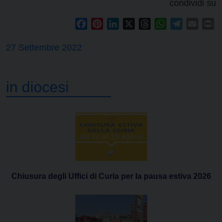
condividi su
Facebook
Pinterest
LinkedIn
X
Threads
WhatsApp
Telegram
Email
Pr
27 Settembre 2022
in diocesi
Chiusura degli Uffici di Curia per la pausa estiva 2026