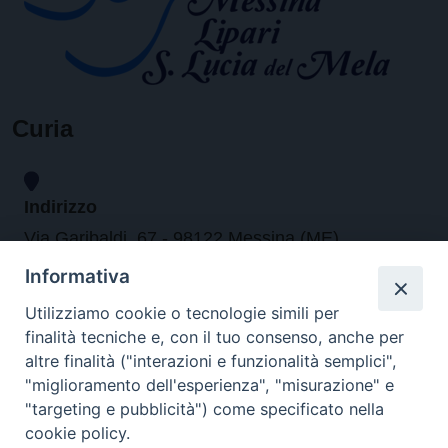
Curia
Indirizzo
Via Garibaldi, 67 - 98122 Messina (ME)
Informativa
Orari
Utilizziamo cookie o tecnologie simili per
finalità tecniche e, con il tuo consenso, anche per
da lunedi al venerdi dalle ore 9.30 alle 12.30
altre finalità ("interazioni e funzionalità semplici",
"miglioramento dell'esperienza", "misurazione" e
"targeting e pubblicità") come specificato nella
Contatti
cookie policy.