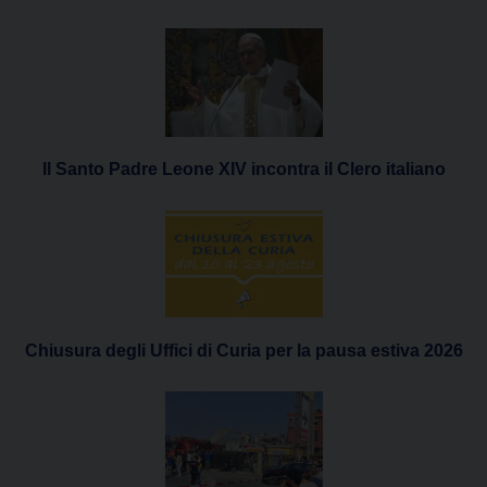
Il Santo Padre Leone XIV incontra il Clero italiano
Chiusura degli Uffici di Curia per la pausa estiva 2026