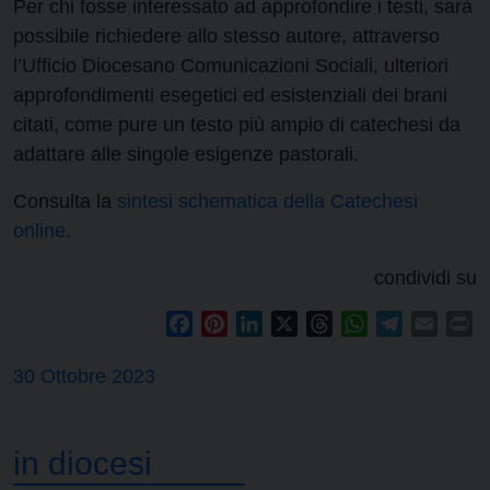
Per chi fosse interessato ad approfondire i testi, sarà
possibile richiedere allo stesso autore, attraverso
l’Ufficio Diocesano Comunicazioni Sociali, ulteriori
approfondimenti esegetici ed esistenziali dei brani
citati, come pure un testo più ampio di catechesi da
adattare alle singole esigenze pastorali.
Consulta la
sintesi schematica della Catechesi
online
.
condividi su
Facebook
Pinterest
LinkedIn
X
Threads
WhatsApp
Telegram
Email
Pr
30 Ottobre 2023
in diocesi