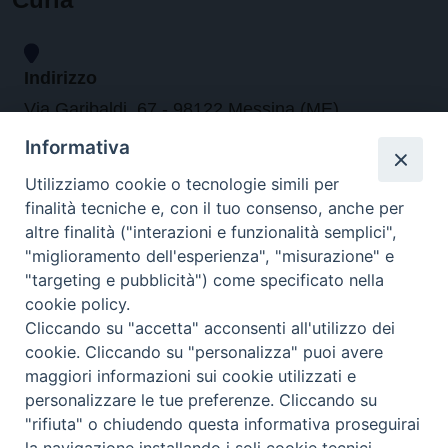
Indirizzo
Via Garibaldi, 67 - 98122 Messina (ME)
Informativa
Orari
Utilizziamo cookie o tecnologie simili per
finalità tecniche e, con il tuo consenso, anche per
da lunedi al venerdi dalle ore 9.30 alle 12.30
altre finalità ("interazioni e funzionalità semplici",
"miglioramento dell'esperienza", "misurazione" e
"targeting e pubblicità") come specificato nella
Contatti
cookie policy.
Cliccando su "accetta" acconsenti all'utilizzo dei
Tel. 090.6684111 - Fax. 090.6684206
cookie. Cliccando su "personalizza" puoi avere
arcivescovo.messina@tin.it
maggiori informazioni sui cookie utilizzati e
personalizzare le tue preferenze. Cliccando su
Canali social
"rifiuta" o chiudendo questa informativa proseguirai