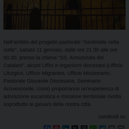
Nell’ambito del progetto pastorale “Sentinelle nella
notte”, sabato 11 gennaio, dalle ore 21.30 alle ore
00.30, presso la chiesa “SS. Annunziata dei
Catalani”, alcuni Uffici e organismi diocesani (Ufficio
Liturgico, Ufficio Migrantes, Ufficio Missionario,
Pastorale Giovanile Diocesana, Seminario
Arcivescovile, Usmi) proporranno un’esperienza di
adorazione eucaristica e missione territoriale rivolta
soprattutto ai giovani della nostra città.
condividi su
Facebook
Pinterest
LinkedIn
X
Threads
WhatsApp
Telegram
Email
Pr