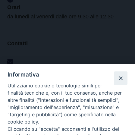
Orari
da lunedi al venerdi dalle ore 9.30 alle 12.30
Contatti
Tel. 090.6684111 - Fax. 090.6684206
Informativa
arcivescovo.messina@tin.it
Utilizziamo cookie o tecnologie simili per
finalità tecniche e, con il tuo consenso, anche per
altre finalità ("interazioni e funzionalità semplici",
Canali social
"miglioramento dell'esperienza", "misurazione" e
"targeting e pubblicità") come specificato nella
cookie policy.
Cliccando su "accetta" acconsenti all'utilizzo dei