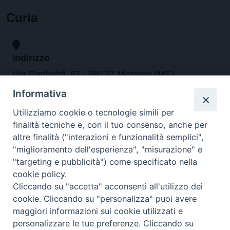
Curia
Indirizzo
Via Garibaldi, 67 - 98122 Messina (ME)
Informativa
Orari
Utilizziamo cookie o tecnologie simili per
finalità tecniche e, con il tuo consenso, anche per
da lunedi al venerdi dalle ore 9.30 alle 12.30
altre finalità ("interazioni e funzionalità semplici",
"miglioramento dell'esperienza", "misurazione" e
"targeting e pubblicità") come specificato nella
Contatti
cookie policy.
Cliccando su "accetta" acconsenti all'utilizzo dei
Tel. 090.6684111 - Fax. 090.6684206
cookie. Cliccando su "personalizza" puoi avere
arcivescovo.messina@tin.it
maggiori informazioni sui cookie utilizzati e
personalizzare le tue preferenze. Cliccando su
Canali social