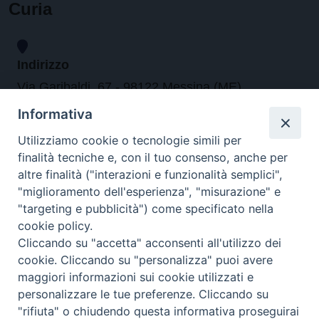
Curia
Indirizzo
Via Garibaldi, 67 - 98122 Messina (ME)
Informativa
Orari
Utilizziamo cookie o tecnologie simili per
finalità tecniche e, con il tuo consenso, anche per
da lunedi al venerdi dalle ore 9.30 alle 12.30
altre finalità ("interazioni e funzionalità semplici",
"miglioramento dell'esperienza", "misurazione" e
"targeting e pubblicità") come specificato nella
Contatti
cookie policy.
Cliccando su "accetta" acconsenti all'utilizzo dei
Tel. 090.6684111 - Fax. 090.6684206
cookie. Cliccando su "personalizza" puoi avere
arcivescovo.messina@tin.it
maggiori informazioni sui cookie utilizzati e
personalizzare le tue preferenze. Cliccando su
Canali social
"rifiuta" o chiudendo questa informativa proseguirai