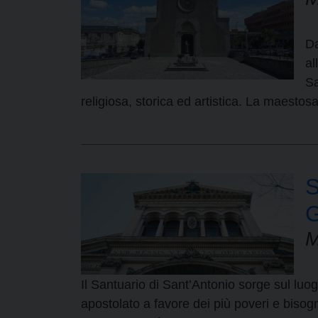
Da
al
Sa
religiosa, storica ed artistica. La maesto
G
M
Il Santuario di Sant’Antonio sorge sul luo
apostolato a favore dei più poveri e bisog