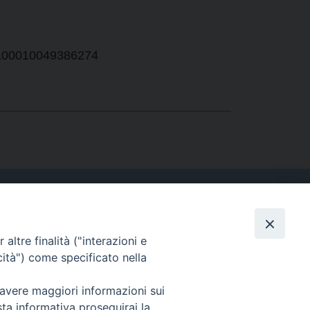
o/100010049386274
altre finalità ("interazioni e
Contatti
cità") come specificato nella
Tel. 090.6684111 - Fax.
090.6684206
 avere maggiori informazioni sui
arcivescovo.messina@tin.it
sta informativa proseguirai la