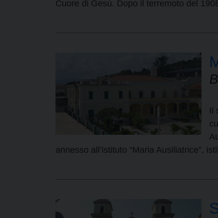
Cuore di Gesù. Dopo il terremoto del 190
M
B
Il
cu
Au
annesso all’istituto “Maria Ausiliatrice”, is