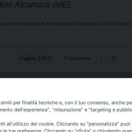
oio Alcantara (ME)
tps://www.facebook.com/people/Santuario-S-Crocifiss
Pagina 2 Di 2
" Precedente
1
2
Curia
imili per finalità tecniche e, con il tuo consenso, anche per 
Indirizzo
amento dell'esperienza", "misurazione" e "targeting e pubbli
Via Garibaldi, 67 - 98122
Messina (ME)
i all'utilizzo dei cookie. Cliccando su "personalizza" puoi
re le tue preferenze. Cliccando su "rifiuta" o chiudendo que