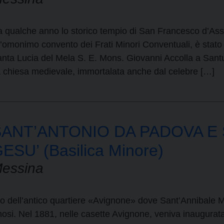
 qualche anno lo storico tempio di San Francesco d’Ass
l’omonimo convento dei Frati Minori Conventuali, è stato 
nta Lucia del Mela S. E. Mons. Giovanni Accolla a Sant
sa chiesa medievale, immortalata anche dal celebre […]
SANT’ANTONIO DA PADOVA E
ESU’ (Basilica Minore)
essina
go dell’antico quartiere «Avignone» dove Sant’Annibale M
nosi. Nel 1881, nelle casette Avignone, veniva inaugurat