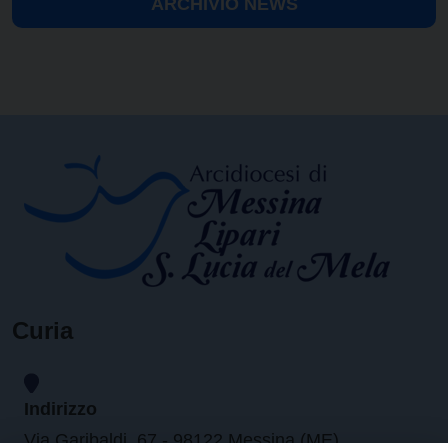
ARCHIVIO NEWS
Curia
Indirizzo
Via Garibaldi, 67 - 98122 Messina (ME)