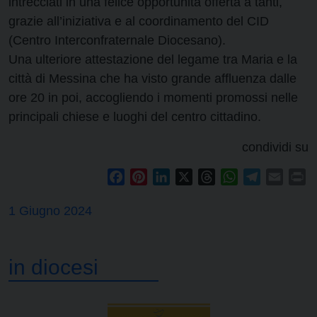
intrecciati in una felice opportunità offerta a tanti,
grazie all’iniziativa e al coordinamento del CID
(Centro Interconfraternale Diocesano).
Una ulteriore attestazione del legame tra Maria e la
città di Messina che ha visto grande affluenza dalle
ore 20 in poi, accogliendo i momenti promossi nelle
principali chiese e luoghi del centro cittadino.
condividi su
Facebook
Pinterest
LinkedIn
X
Threads
WhatsApp
Telegram
Email
Pr
1 Giugno 2024
in diocesi