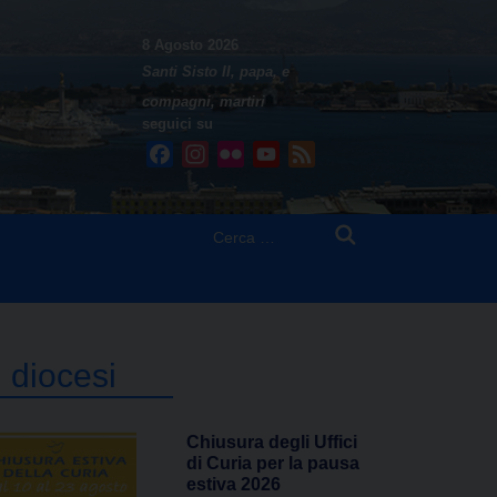
8 Agosto 2026
Santi Sisto II, papa, e
compagni, martiri
seguici su
Facebook
Instagram
Flickr
YouTube
Feed
Ricerca
per:
n diocesi
Chiusura degli Uffici
di Curia per la pausa
estiva 2026