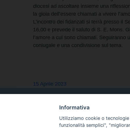
diocesi ad ascoltare insieme una riflessio
la gioia dell’essere chiamati a vivere l’am
L’incontro dei fidanzati si terrà presso il
16,00 e prevede il saluto di S. E. Mons. 
l’amore a cui sono chiamati. Seguiranno u
coniugale e una condivisione sul tema.
15 Aprile 2023
Informativa
Utilizziamo cookie o tecnologie s
funzionalità semplici", "miglior