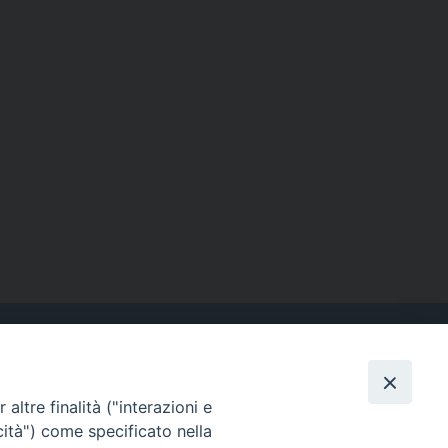
altre finalità ("interazioni e
Contatti
cità") come specificato nella
Tel. 090.6684111 - Fax.