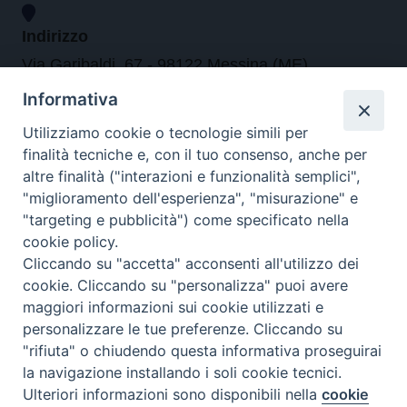
Indirizzo
Via Garibaldi, 67 - 98122 Messina (ME)
Informativa
Orari
Utilizziamo cookie o tecnologie simili per
finalità tecniche e, con il tuo consenso, anche per
da lunedi al venerdi dalle ore 9.30 alle 12.30
altre finalità ("interazioni e funzionalità semplici",
"miglioramento dell'esperienza", "misurazione" e
"targeting e pubblicità") come specificato nella
Contatti
cookie policy.
Cliccando su "accetta" acconsenti all'utilizzo dei
Tel. 090.6684111 - Fax. 090.6684206
cookie. Cliccando su "personalizza" puoi avere
arcivescovo.messina@tin.it
maggiori informazioni sui cookie utilizzati e
personalizzare le tue preferenze. Cliccando su
Canali social
"rifiuta" o chiudendo questa informativa proseguirai
la navigazione installando i soli cookie tecnici.
Ulteriori informazioni sono disponibili nella
cookie
Preferenze Cookie