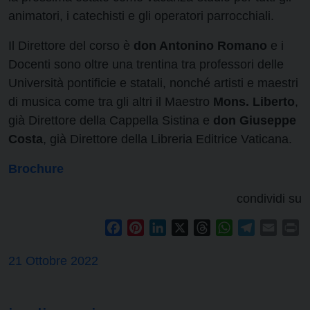
animatori, i catechisti e gli operatori parrocchiali.
Il Direttore del corso è
don Antonino Romano
e i
Docenti sono oltre una trentina tra professori delle
Università pontificie e statali, nonché artisti e maestri
di musica come tra gli altri il Maestro
Mons. Liberto
,
già Direttore della Cappella Sistina e
don Giuseppe
Costa
, già Direttore della Libreria Editrice Vaticana.
Brochure
condividi su
Facebook
Pinterest
LinkedIn
X
Threads
WhatsApp
Telegram
Email
Pr
21 Ottobre 2022