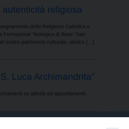
tenticità religiosa
Insegnamento della Religione Cattolica e
r la Formazione Teologica di Base “San
l nostro patrimonio culturale, storico […]
“S. Luca Archimandrita”
ornamenti su attività ed appuntamenti.