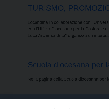
TURISMO, PROMOZIONE, 
Locandina In collaborazione con l’Universi
con l’Ufficio Diocesano per la Pastorale 
Luca Archimandrita” organizza un interessa
Scuola diocesana per l
Nella pagina della Scuola diocesana per l