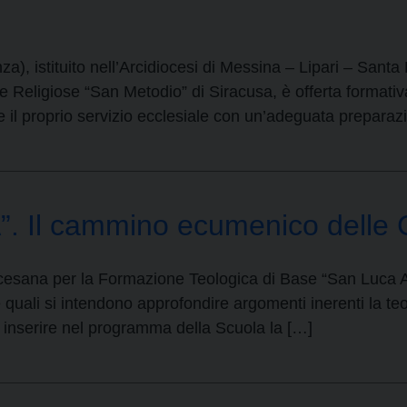
a), istituito nell’Arcidiocesi di Messina – Lipari – Sant
nze Religiose “San Metodio” di Siracusa, è offerta formati
re il proprio servizio ecclesiale con un’adeguata prepar
 Il cammino ecumenico delle 
esana per la Formazione Teologica di Base “San Luca Arc
e quali si intendono approfondire argomenti inerenti la teol
 inserire nel programma della Scuola la […]