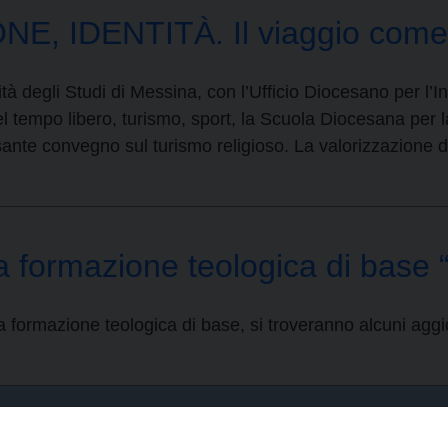
IDENTITÀ. Il viaggio come au
tà degli Studi di Messina, con l’Ufficio Diocesano per l’
del tempo libero, turismo, sport, la Scuola Diocesana pe
nte convegno sul turismo religioso. La valorizzazione de
a formazione teologica di base 
a formazione teologica di base, si troveranno alcuni aggi
Curia