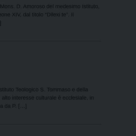
m Mons. D. Amoroso del medesimo Istituto,
e XIV, dal titolo “Dilexi te”. Il
]
Istituto Teologico S. Tommaso e della
lto interesse culturale è ecclesiale, in
ta da P. […]