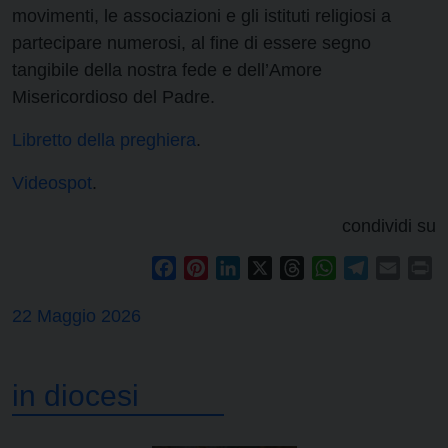
movimenti, le associazioni e gli istituti religiosi a
partecipare numerosi, al fine di essere segno
tangibile della nostra fede e dell’Amore
Misericordioso del Padre.
Libretto della preghiera
.
Videospot
.
condividi su
Facebook
Pinterest
LinkedIn
X
Threads
WhatsApp
Telegram
Email
Pr
22 Maggio 2026
in diocesi