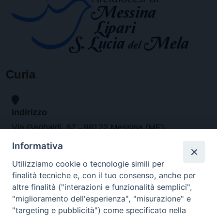
Curia
Indirizzo
Via Garibaldi, 67 - 98122 Messina (ME)
Informativa
Orari
Utilizziamo cookie o tecnologie simili per
finalità tecniche e, con il tuo consenso, anche per
da lunedi al venerdi dalle ore 9.30 alle 12.30
altre finalità ("interazioni e funzionalità semplici",
"miglioramento dell'esperienza", "misurazione" e
"targeting e pubblicità") come specificato nella
Contatti