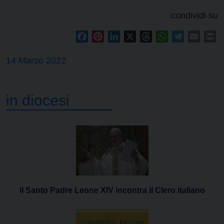
condividi su
Facebook
Pinterest
LinkedIn
X
Threads
WhatsApp
Telegram
Email
Pr
14 Marzo 2022
in diocesi
Il Santo Padre Leone XIV incontra il Clero italiano