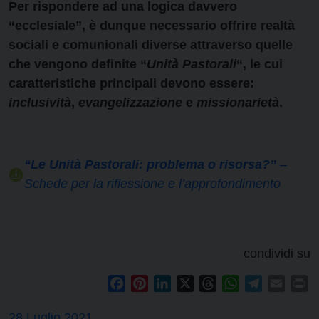
Per rispondere ad una logica davvero
“ecclesiale”, è dunque necessario offrire realtà
sociali e comunionali diverse attraverso quelle
che vengono definite “
Unità Pastorali
“, le cui
caratteristiche principali devono essere:
inclusività
,
evangelizzazione
e
missionarietà
.
“Le Unità Pastorali: problema o risorsa?”
–
Schede per la riflessione e l’approfondimento
condividi su
Facebook
Pinterest
LinkedIn
X
Threads
WhatsApp
Telegram
Email
Pr
28 Luglio 2021