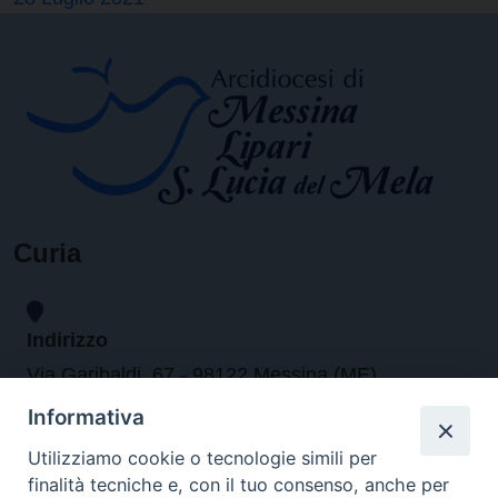
Curia
Indirizzo
Via Garibaldi, 67 - 98122 Messina (ME)
Informativa
Orari
Utilizziamo cookie o tecnologie simili per
finalità tecniche e, con il tuo consenso, anche per
da lunedi al venerdi dalle ore 9.30 alle 12.30