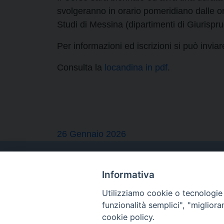
svolgeranno in orario pomeridiano dalle or
Studi di Messina (dipartimenti di Giurispr
Per informazioni ed iscrizioni si può invia
Consulta la
locandina in pdf
.
26 Gennaio 2026
Informativa
Utilizziamo cookie o tecnologie s
funzionalità semplici", "miglior
cookie policy.