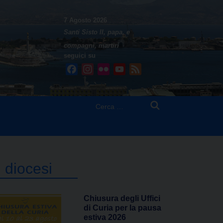
7 Agosto 2026
Santi Sisto II, papa, e
compagni, martiri
seguici su
Facebook
Instagram
Flickr
YouTube
Feed
Ricerca
per:
n diocesi
Chiusura degli Uffici
di Curia per la pausa
estiva 2026