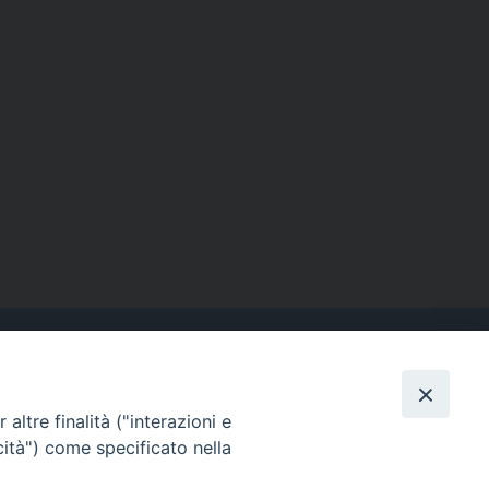
altre finalità ("interazioni e
Contatti
cità") come specificato nella
Tel. 090.6684111 - Fax.
090.6684206