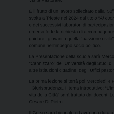
Visita Pastorale.
È il frutto di un lavoro sollecitato dalla 50
svolta a Trieste nel 2024 dal titolo “
Al cuor
e dei successivi laboratori di partecipazione
emersa forte la richiesta di accompagnare i 
guidare i giovani a quella “passione civile
comune nell’impegno socio politico.
La Presentazione della scuola sarà Mercol
“Cannizzaro” dell’Università degli Studi d
altre istituzioni cittadine, degli Uffici past
La prima lezione si terrà poi Mercoledì 4 F
Giurisprudenza. Il tema introduttivo: “L’im
vita della Città” sarà trattato dai docent
Cesare Di Pietro.
Il Corso sarà biennale ed avrà una durata