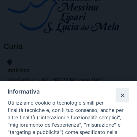
Curia
Indirizzo
Via Garibaldi, 67 - 98122 Messina (ME)
Informativa
Orari
Utilizziamo cookie o tecnologie simili per
finalità tecniche e, con il tuo consenso, anche per
da lunedi al venerdi dalle ore 9.30 alle 12.30
altre finalità ("interazioni e funzionalità semplici",
"miglioramento dell'esperienza", "misurazione" e
"targeting e pubblicità") come specificato nella
Contatti