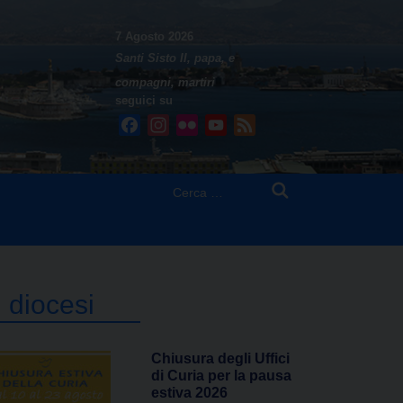
7 Agosto 2026
Santi Sisto II, papa, e
compagni, martiri
seguici su
Facebook
Instagram
Flickr
YouTube
Feed
Ricerca
per:
n diocesi
Chiusura degli Uffici
di Curia per la pausa
estiva 2026