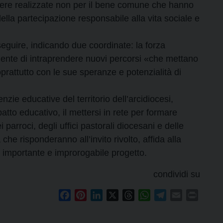
pere realizzate non per il bene comune che hanno
ella partecipazione responsabile alla vita sociale e
eguire, indicando due coordinate: la forza
ente di intraprendere nuovi percorsi «che mettano
oprattutto con le sue speranze e potenzialità di
genzie educative del territorio dell’arcidiocesi,
tto educativo, il mettersi in rete per formare
parroci, degli uffici pastorali diocesani e delle
 che risponderanno all’invito rivolto, affida alla
e importante e improrogabile progetto.
condividi su
Facebook
Pinterest
LinkedIn
X
Threads
WhatsApp
Telegram
Email
Print