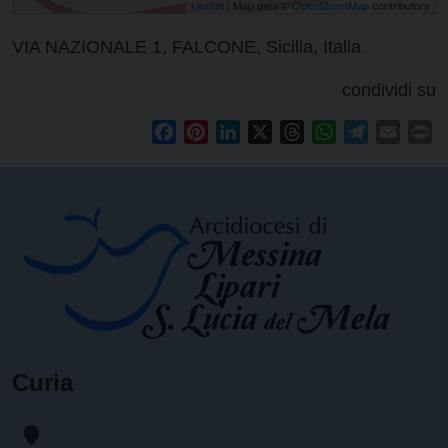
Leaflet
| Map data ©
OpenStreetMap
contributors
VIA NAZIONALE 1, FALCONE, Sicilia, Italia
condividi su
Facebook
Pinterest
LinkedIn
X
Threads
WhatsApp
Telegram
Email
Pr
Curia