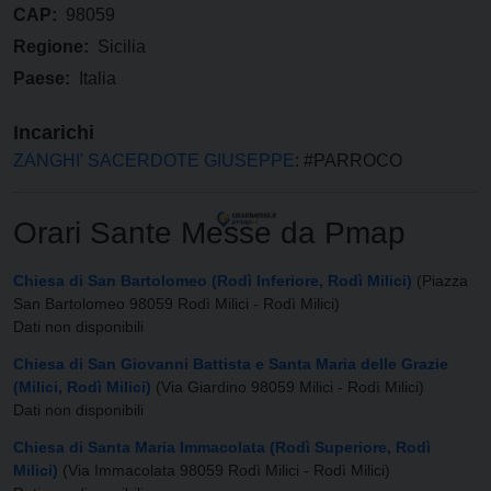
CAP:
98059
Regione:
Sicilia
Paese:
Italia
Incarichi
ZANGHI' SACERDOTE GIUSEPPE
: #PARROCO
Orari Sante Messe da Pmap
Chiesa di San Bartolomeo (Rodì Inferiore, Rodì Milici)
(Piazza
San Bartolomeo 98059 Rodì Milici - Rodì Milici)
Dati non disponibili
Chiesa di San Giovanni Battista e Santa Maria delle Grazie
(Milici, Rodì Milici)
(Via Giardino 98059 Milici - Rodì Milici)
Dati non disponibili
Chiesa di Santa Maria Immacolata (Rodì Superiore, Rodì
Milici)
(Via Immacolata 98059 Rodì Milici - Rodì Milici)