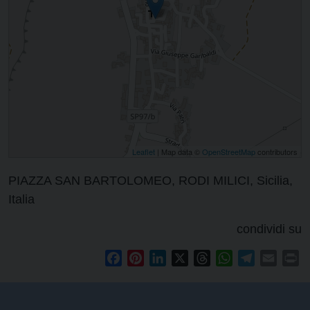
Leaflet
| Map data ©
OpenStreetMap
contributors
PIAZZA SAN BARTOLOMEO, RODI MILICI, Sicilia,
Italia
condividi su
Facebook
Pinterest
LinkedIn
X
Threads
WhatsApp
Telegram
Email
Pr