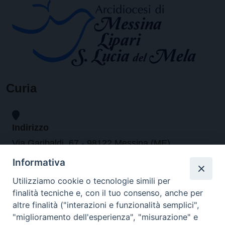
Curia
Indirizzo
Via Garibaldi, 67 - 98122 Messina (ME)
Informativa
Orari
Utilizziamo cookie o tecnologie simili per
finalità tecniche e, con il tuo consenso, anche per
da lunedi al venerdi dalle ore 9.30 alle 12.30
altre finalità ("interazioni e funzionalità semplici",
"miglioramento dell'esperienza", "misurazione" e