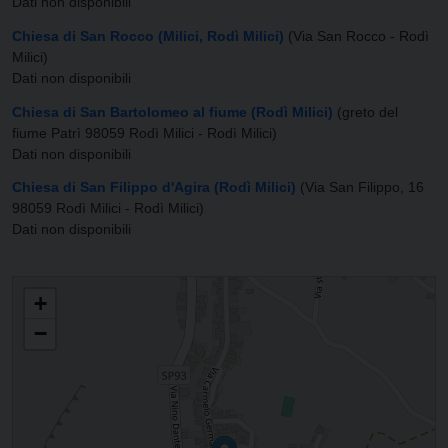
Dati non disponibili
Chiesa di San Rocco (Milici, Rodì Milici)
(Via San Rocco - Rodì
Milici)
Dati non disponibili
Chiesa di San Bartolomeo al fiume (Rodì Milici)
(greto del
fiume Patrì 98059 Rodì Milici - Rodì Milici)
Dati non disponibili
Chiesa di San Filippo d'Agira (Rodì Milici)
(Via San Filippo, 16
98059 Rodì Milici - Rodì Milici)
Dati non disponibili
PARROCCHIA DI SANTA MARIA IMMACOLATA E SANTI BARTOLOMEO E
+
GIOVANNI BATTISTA
−