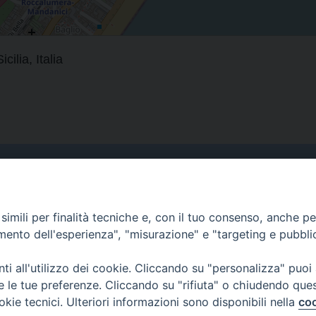
ia, Italia
Curia
imili per finalità tecniche e, con il tuo consenso, anche per 
Indirizzo
amento dell'esperienza", "misurazione" e "targeting e pubbli
Via Garibaldi, 67 - 98122
Messina (ME)
i all'utilizzo dei cookie. Cliccando su "personalizza" puoi
re le tue preferenze. Cliccando su "rifiuta" o chiudendo que
Orari
okie tecnici. Ulteriori informazioni sono disponibili nella
coo
da lunedi al venerdi dalle ore