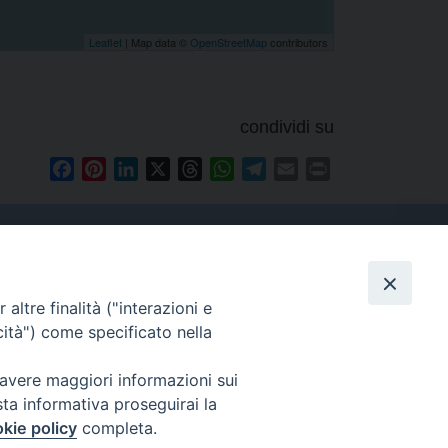
Leaflet
| Map data ©
OpenStreetMap
contributors
condividi su
Facebook
Pinterest
LinkedIn
X
Threads
WhatsApp
Telegram
Email
Print
altre finalità ("interazioni e
Contatti
cità") come specificato nella
Tel. 090.6684111 - Fax.
090.6684206
 avere maggiori informazioni sui
arcivescovo.messina@tin.it
sta informativa proseguirai la
kie policy
completa.
Canali social