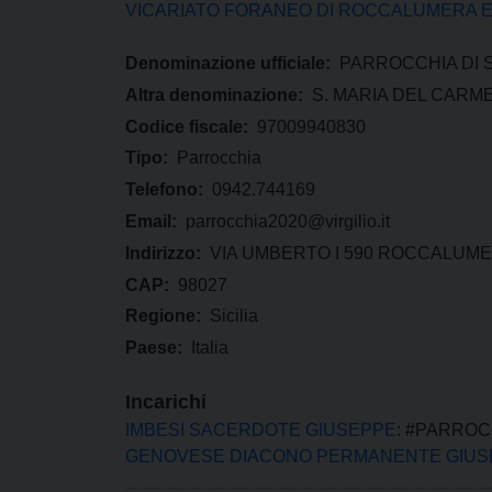
VICARIATO FORANEO DI ROCCALUMERA E 
Denominazione ufficiale:
PARROCCHIA DI 
Altra denominazione:
S. MARIA DEL CARM
Codice fiscale:
97009940830
Tipo:
Parrocchia
Telefono:
0942.744169
Email:
parrocchia2020@virgilio.it
Indirizzo:
VIA UMBERTO I 590 ROCCALUM
CAP:
98027
Regione:
Sicilia
Paese:
Italia
Incarichi
IMBESI SACERDOTE GIUSEPPE
: #PARRO
GENOVESE DIACONO PERMANENTE GIUS