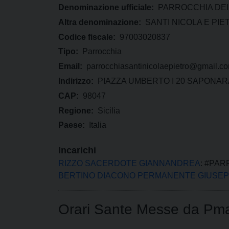
Denominazione ufficiale:
PARROCCHIA DEI
Altra denominazione:
SANTI NICOLA E PI
Codice fiscale:
97003020837
Tipo:
Parrocchia
Email:
parrocchiasantinicolaepietro@gmail.c
Indirizzo:
PIAZZA UMBERTO I 20 SAPONAR
CAP:
98047
Regione:
Sicilia
Paese:
Italia
Incarichi
RIZZO SACERDOTE GIANNANDREA
: #PA
BERTINO DIACONO PERMANENTE GIUSE
Orari Sante Messe da Pm