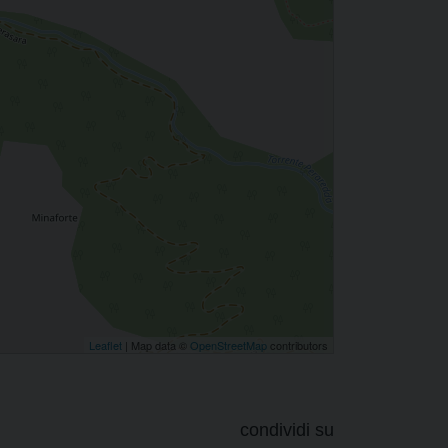
Leaflet
| Map data ©
OpenStreetMap
contributors
condividi su