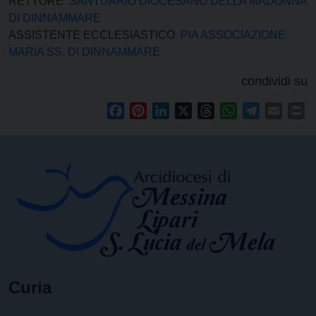
RETTORE
SANTUARIO DIOCESANO DELLA MADONNA
DI DINNAMMARE
ASSISTENTE ECCLESIASTICO
PIA ASSOCIAZIONE
MARIA SS. DI DINNAMMARE
condividi su
Facebook
Pinterest
LinkedIn
X
Threads
WhatsApp
Telegram
Email
Pr
Curia