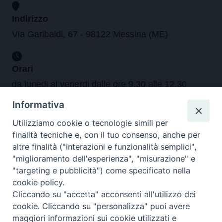
Indirizzo
Via Garibaldi, 67 - 98122 Messina (ME)
Orari
da lunedi al venerdi dalle ore 9.30 alle 12.30
Informativa
Contatti
Utilizziamo cookie o tecnologie simili per
finalità tecniche e, con il tuo consenso, anche per
altre finalità ("interazioni e funzionalità semplici",
Tel. 090.6684111 - Fax. 090.6684206
"miglioramento dell'esperienza", "misurazione" e
arcivescovo.messina@tin.it
"targeting e pubblicità") come specificato nella
Canali social
cookie policy.
Cliccando su "accetta" acconsenti all'utilizzo dei
cookie. Cliccando su "personalizza" puoi avere
maggiori informazioni sui cookie utilizzati e