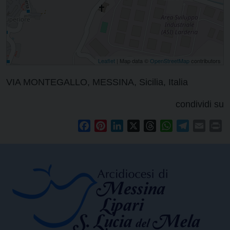
Leaflet
| Map data ©
OpenStreetMap
contributors
VIA MONTEGALLO, MESSINA, Sicilia, Italia
condividi su
Facebook
Pinterest
LinkedIn
X
Threads
WhatsApp
Telegram
Email
Pr