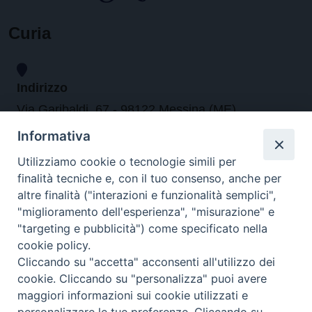
Curia
Indirizzo
Via Garibaldi, 67 - 98122 Messina (ME)
Informativa
Orari
Utilizziamo cookie o tecnologie simili per
finalità tecniche e, con il tuo consenso, anche per
da lunedi al venerdi dalle ore 9.30 alle 12.30
altre finalità ("interazioni e funzionalità semplici",
"miglioramento dell'esperienza", "misurazione" e
"targeting e pubblicità") come specificato nella
Contatti
cookie policy.
Cliccando su "accetta" acconsenti all'utilizzo dei
Tel. 090.6684111 - Fax. 090.6684206
cookie. Cliccando su "personalizza" puoi avere
arcivescovo.messina@tin.it
maggiori informazioni sui cookie utilizzati e