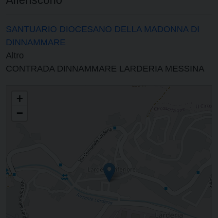
SANTUARIO DIOCESANO DELLA MADONNA DI
DINNAMMARE
Altro
CONTRADA DINNAMMARE LARDERIA MESSINA
PARROCCHIA DI SAN GIOVANNI BATTISTA EX SAN GIOVANNI BATTISTA E
+
S. GIUSEPPE
−