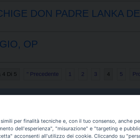
HIGE DON PADRE LANKA DE
GIO, OP
 4 Di 5
" Precedente
1
2
3
4
5
Pr
Curia
imili per finalità tecniche e, con il tuo consenso, anche per 
Indirizzo
amento dell'esperienza", "misurazione" e "targeting e pubbli
Via Garibaldi, 67 - 98122
tta" acconsenti all'utilizzo dei cookie. Cliccando su "per
Messina (ME)