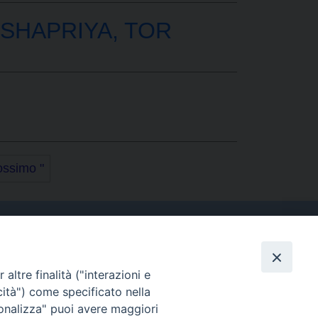
SHAPRIYA, TOR
ossimo "
altre finalità ("interazioni e
Contatti
cità") come specificato nella
Tel. 090.6684111 - Fax.
sonalizza" puoi avere maggiori
090.6684206