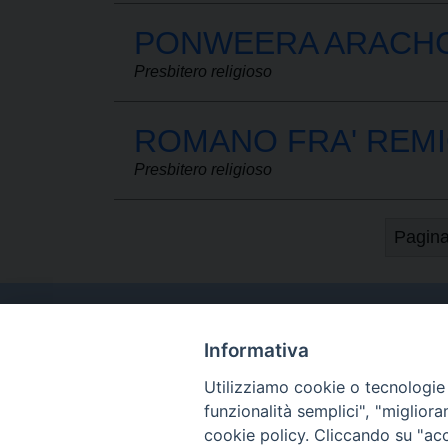
PONWEERA ARACHC
Presbitero religioso
ROMANO FRA' REMI
Presbitero religioso
Pagina
Informativa
Utilizziamo cookie o tecnologie s
funzionalità semplici", "miglior
cookie policy.
Cliccando su "acce