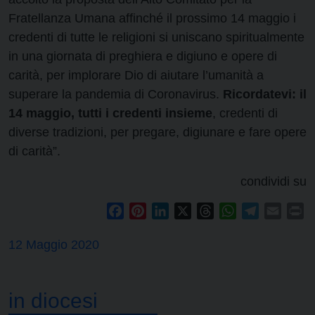
Fratellanza Umana affinché il prossimo 14 maggio i
credenti di tutte le religioni si uniscano spiritualmente
in una giornata di preghiera e digiuno e opere di
carità, per implorare Dio di aiutare l’umanità a
superare la pandemia di Coronavirus.
Ricordatevi: il
14 maggio, tutti i credenti insieme
, credenti di
diverse tradizioni, per pregare, digiunare e fare opere
di carità”.
condividi su
Facebook
Pinterest
LinkedIn
X
Threads
WhatsApp
Telegram
Email
Pr
12 Maggio 2020
in diocesi