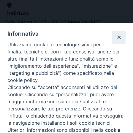
Indirizzo
Via Garibaldi, 67 - 98122 Messina (ME)
Informativa
Orari
Utilizziamo cookie o tecnologie simili per
finalità tecniche e, con il tuo consenso, anche per
da lunedi al venerdi dalle ore 9.30 alle 12.30
altre finalità ("interazioni e funzionalità semplici",
"miglioramento dell'esperienza", "misurazione" e
"targeting e pubblicità") come specificato nella
Contatti
cookie policy.
Cliccando su "accetta" acconsenti all'utilizzo dei
Tel. 090.6684111 - Fax. 090.6684206
cookie. Cliccando su "personalizza" puoi avere
arcivescovo.messina@tin.it
maggiori informazioni sui cookie utilizzati e
personalizzare le tue preferenze. Cliccando su
Canali social
"rifiuta" o chiudendo questa informativa proseguirai
la navigazione installando i soli cookie tecnici.
Ulteriori informazioni sono disponibili nella
cookie
Preferenze Cookie