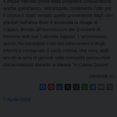
e infuse nell’olio prima della preghiera consacratoria.
Anche quest’anno, nell’ampolla contenente l’olio per
il crisma è stato versato quello proveniente dagli ulivi
piantati nell’area dove è avvenuta la strage di
Capaci, donato all’Arcivescovo dal Questore di
Messina dott.ssa Gabriella Ioppolo. L’arcivescovo,
quindi, ha benedetto l’olio dei catecumeni e degli
infermi e consacrato il sacro crisma, che sono stati
accolti la sera di giovedì nelle comunità parrocchiali
dell’arcidiocesi durante la Messa “in Cœna Domini”.
condividi su
Facebook
Pinterest
LinkedIn
X
Threads
WhatsApp
Telegram
Email
Pr
7 Aprile 2023